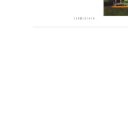
I 2
I 1
I 3
I 4
I 5