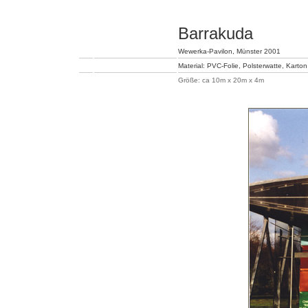
Barrakuda
Wewerka-Pavilon, Münster 2001
Material: PVC-Folie, Polsterwatte, Karton
Größe: ca 10m x 20m x 4m