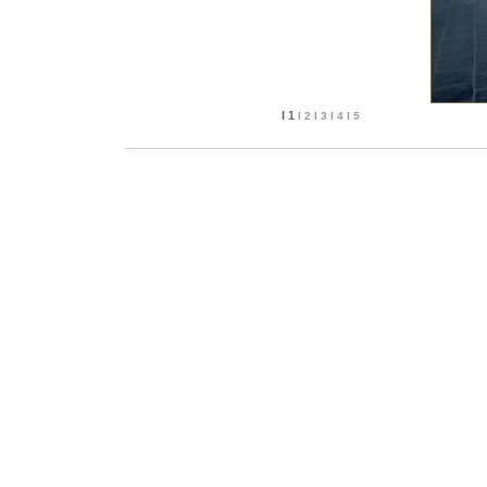
I 1
I 2
I 3
I 4
I 5