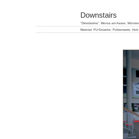
Downstairs
"Dirretissima", Mensa am Aasee, Münste
Material: PU-Gewebe, Polsterwatte, Holz