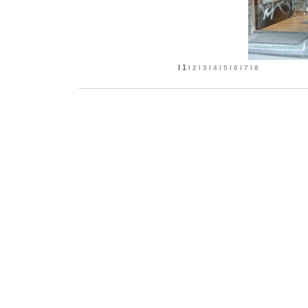
I 1
I 2
I 3
I 4
I 5
I 6
I 7
I 8